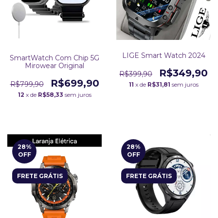
LIGE Smart Watch 2024
SmartWatch Com Chip 5G
Mirowear Original
R$349,90
R$399,90
R$699,90
R$799,90
11
x de
R$31,81
sem juros
12
x de
R$58,33
sem juros
28
%
28
%
OFF
OFF
FRETE GRÁTIS
FRETE GRÁTIS