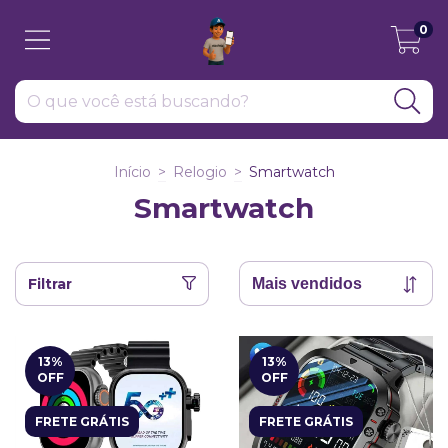
0
Início
>
Relogio
>
Smartwatch
Smartwatch
Filtrar
13
%
13
%
OFF
OFF
FRETE GRÁTIS
FRETE GRÁTIS