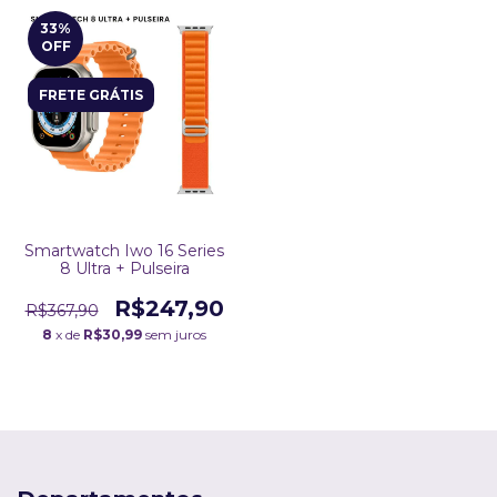
33
%
OFF
FRETE GRÁTIS
Smartwatch Iwo 16 Series
8 Ultra + Pulseira
R$247,90
R$367,90
8
x de
R$30,99
sem juros